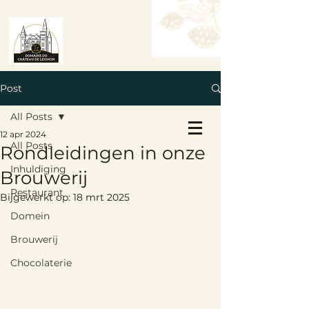
Post
All Posts
Tafel Reserveren
12 apr 2024
Boek een kamer
All Posts
Rondleidingen in onze
Inhuldiging
Brouwerij
Restaurant
Bijgewerkt op:
18 mrt 2025
Domein
Brouwerij
Chocolaterie