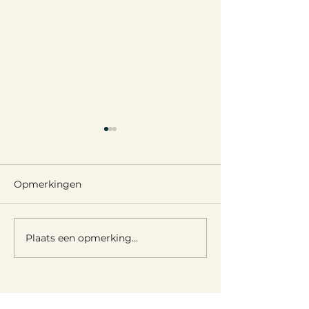
Opmerkingen
Leignon heeft 
Plaats een opmerking...
De Féeries van het
Park van Ciney