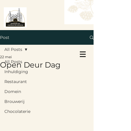
Post
All Posts
Tafel Reserveren
22 mei
Boek een kamer
All Posts
Open Deur Dag
Inhuldiging
Restaurant
Domein
Brouwerij
Chocolaterie