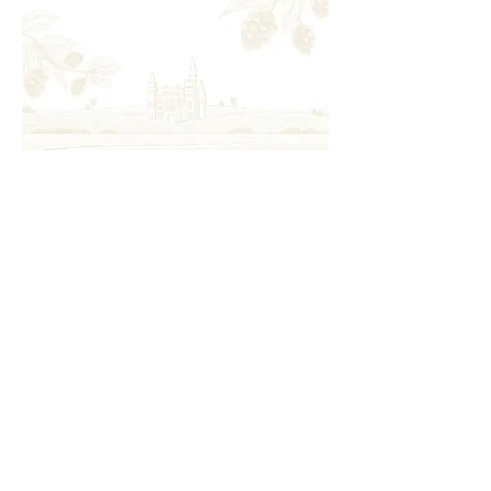
Abonneer op onze
nieuwsbrief
Sluit u aan bij onze mailinglijst en
profiteer van speciale aanbiedingen
gereserveerd voor onze abonnees.
Naam, voornaam