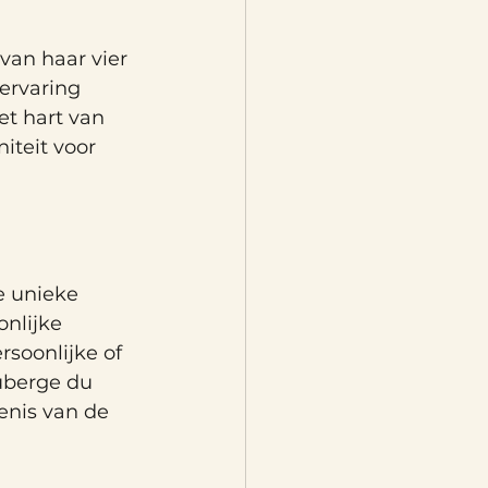
an haar vier 
ervaring 
t hart van 
teit voor 
 unieke 
nlijke 
soonlijke of 
Auberge du 
nis van de 