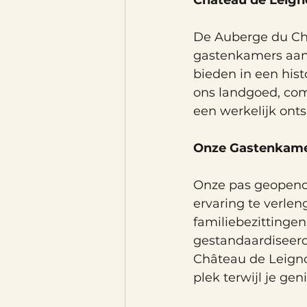
Château de Leign
De Auberge du Châ
gastenkamers aan 
bieden in een his
ons landgoed, com
een werkelijk onts
Onze Gastenkamer
Onze pas geopend
ervaring te verle
familiebezittingen
gestandaardiseerde
Château de Leigno
plek terwijl je ge