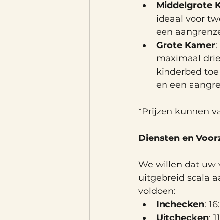
Middelgrote 
ideaal voor t
een aangrenz
Grote Kamer
:
maximaal drie
kinderbed toe
en een aangr
*Prijzen kunnen va
Diensten en Voor
We willen dat uw v
uitgebreid scala 
voldoen:
Inchecken
: 1
Uitchecken
: 