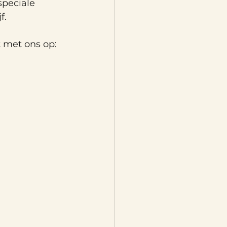
peciale 
f.
 met ons op: