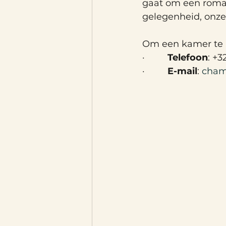
gaat om een roman
gelegenheid, onze 
Om een kamer te b
·         
Telefoon
: +3
·         
E-mail
: 
cham