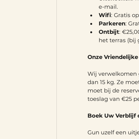
e-mail. 
Wifi
: Gratis o
Parkeren
: Gr
Ontbijt
: €25,0
het terras (bi
Onze Vriendelijk
Wij verwelkomen 
dan 15 kg. Ze moe
moet bij de reser
toeslag van €25 p
Boek Uw Verblijf
Gun uzelf een uitj