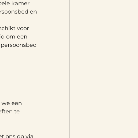
bele kamer 
rsoonsbed en 
chikt voor 
id om een 
epersoonsbed 
n we een 
ften te 
t ons op via 