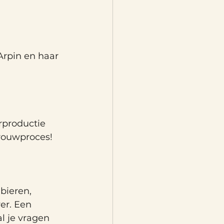
Arpin en haar 
rproductie 
brouwproces!
bieren, 
r. Een 
 je vragen 