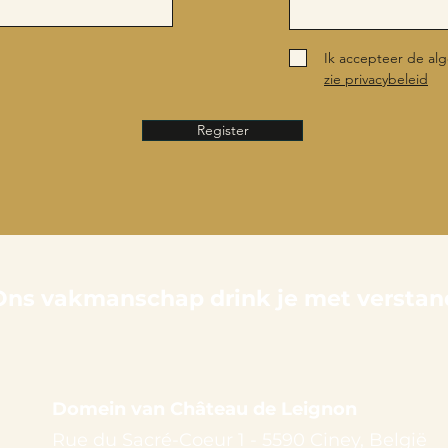
Ik accepteer de a
zie privacybeleid
Register
Ons vakmanschap drink je met verstan
Domein van Château de Leignon
Rue du Sacré-Coeur 1 - 5590 Ciney, België