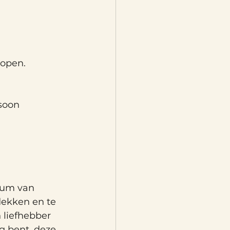
kopen.
rsoon
sum van 
dekken en te 
 liefhebber 
g bent, deze 