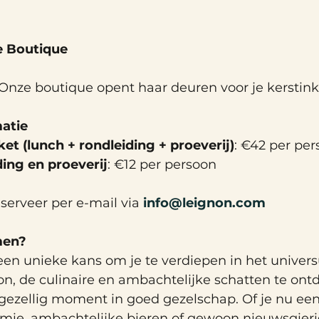
e Boutique 
 Onze boutique opent haar deuren voor je kerstin
atie
et (lunch + rondleiding + proeverij)
: €42 per pe
ding en proeverij
: €12 per persoon
eserveer per e-mail via 
info@leignon.com
men?
een unieke kans om je te verdiepen in het univer
n, de culinaire en ambachtelijke schatten te ont
gezellig moment in goed gezelschap. Of je nu een
mie, ambachtelijke bieren of gewoon nieuwsgieri