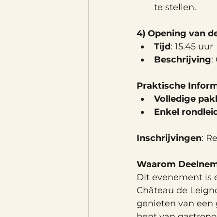
te stellen.
4) Opening van d
Tijd
: 15.45 uur
Beschrijving
:
Praktische Inform
Volledige pakk
Enkel rondlei
Inschrijvingen
: R
Waarom Deelne
Dit evenement is 
Château de Leigno
genieten van een 
bent van gastrono