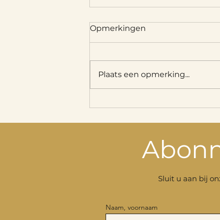
Opmerkingen
Plaats een opmerking...
Rendez-vous met Kunst in
Leignon
Abonn
Sluit u aan bij o
Naam, voornaam