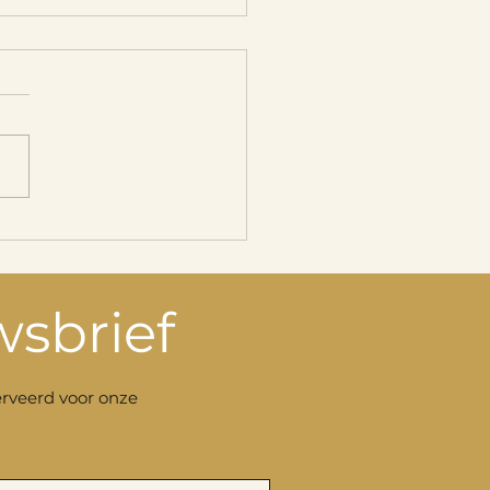
e vakantiewoningen
sbrief
serveerd voor onze