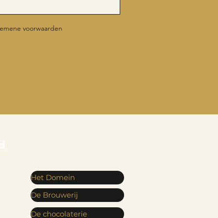
lgemene voorwaarden
d
Het Domein
De Brouwerij
De chocolaterie