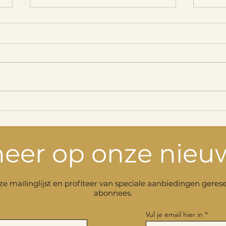
Onz
Neem deel aan de
Creators’ Market
eer op onze nieuw
nze mailinglijst en profiteer van speciale aanbiedingen gere
abonnees.
Vul je email hier in