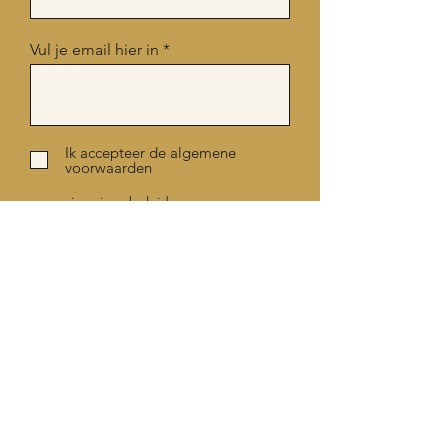
Vul je email hier in
Ik accepteer de algemene
voorwaarden
zie privacybeleid
Register
Ons vakmanschap
drink je met