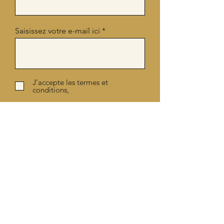
Saisissez votre e-mail ici
J’accepte les termes et
conditions,
voir la politique de confidentialité
S'inscrire
Notre savoir-faire