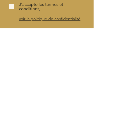
J’accepte les termes et
conditions,
voir la politique de confidentialité
S'inscrire
Notre savoir-faire
se déguste avec
sagesse
Le Domaine
Domaine du Château de
Leignon
La Brasserie
Rue du Sacré-Coeur 1 - 5590