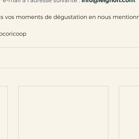
 e-mail à l'adresse suivante :
info@leignon.com
.
us vos moments de dégustation en nous mentionn
ocoricoop