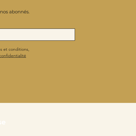
à nos abonnés.
s et conditions,
confidentialité
sse