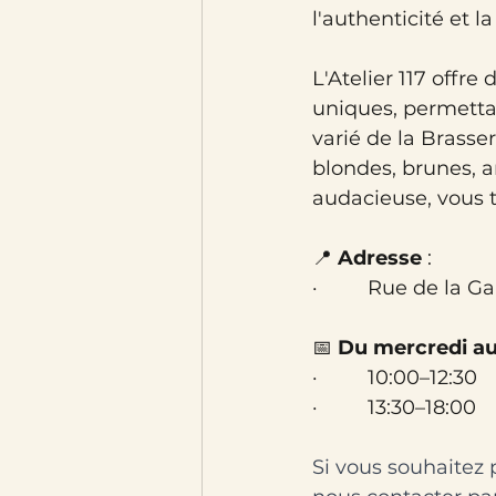
l'authenticité et l
L'Atelier 117 offr
uniques, permettan
varié de la Brass
blondes, brunes, a
audacieuse, vous t
📍 
Adresse
 :
·         Rue de la 
📅 
Du mercredi a
·         10:00–12:30
·         13:30–18:00
Si vous souhaitez 