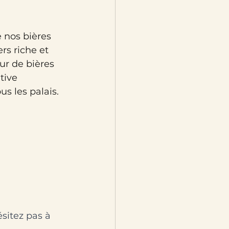
 nos bières 
s riche et 
r de bières 
tive 
s les palais.
sitez pas à 