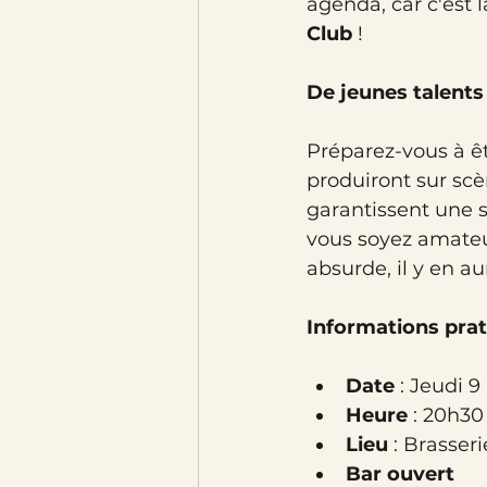
agenda, car c'est 
Club
 !
De jeunes talents
Préparez-vous à êt
produiront sur scè
garantissent une s
vous soyez amateu
absurde, il y en a
Informations pra
Date
 : Jeudi 
Heure
 : 20h30
Lieu
 : Brasse
Bar ouvert