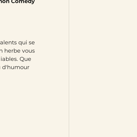
non Comedy 
alents qui se 
en herbe vous 
iables. Que 
u d'humour 