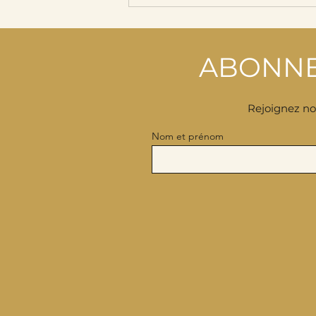
Quand la bière rencontre
le chocolat…
ABONNE
Rejoignez not
Nom et prénom