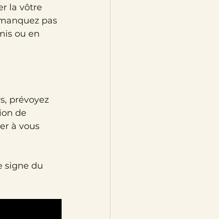
r la vôtre 
 manquez pas 
mis ou en 
s, prévoyez 
ion de 
er à vous 
 signe du 