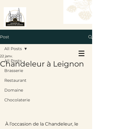
Post
All Posts
Réservez une table
22 janv.
Réservez une chambre
All Posts
Chandeleur à Leignon
Brasserie
Restaurant
Domaine
Chocolaterie
À l’occasion de la Chandeleur, le 