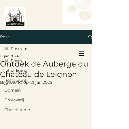
Post
All Posts
Tafel Reserveren
12 jan 2024
Boek een kamer
All Posts
Ontdek de Auberge du
Inhuldiging
Château de Leignon
Restaurant
Bijgewerkt op:
21 jan 2025
Domein
Brouwerij
Chocolaterie