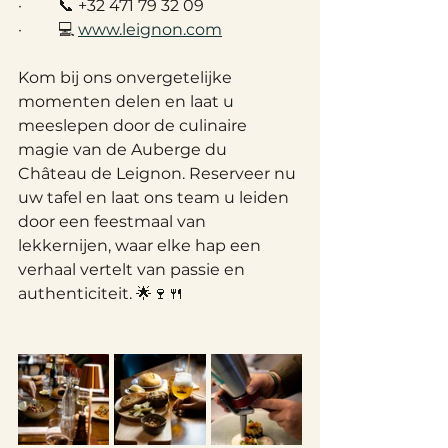
·         📞 +32 471 79 32 09
·         💻 
www.leignon.com
Kom bij ons onvergetelijke 
momenten delen en laat u 
meeslepen door de culinaire 
magie van de Auberge du 
Château de Leignon. Reserveer nu 
uw tafel en laat ons team u leiden 
door een feestmaal van 
lekkernijen, waar elke hap een 
verhaal vertelt van passie en 
authenticiteit. 🌟🍷🍴